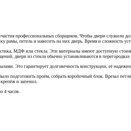
астия профессиональных сборщиков. Чтобы двери служили долго
ку рамы, петель и навесить на них дверь. Время и сложность ус
стика, МДФ или стекла. Эти материалы имеют доступную стоимос
ний, двери из стекла обычно устанавливаются в перегородках и
лами. Это гарантирует долговечность конструкции, её надежнос
было подготовить проём, собрать коробочный блок. Врезал петли
крепёж и запенил.
о 4 часов.