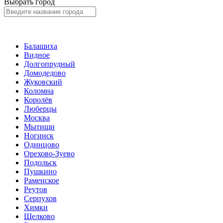
Выбрать город
Балашиха
Видное
Долгопрудный
Домодедово
Жуковский
Коломна
Королёв
Люберцы
Москва
Мытищи
Ногинск
Одинцово
Орехово-Зуево
Подольск
Пушкино
Раменское
Реутов
Серпухов
Химки
Щелково