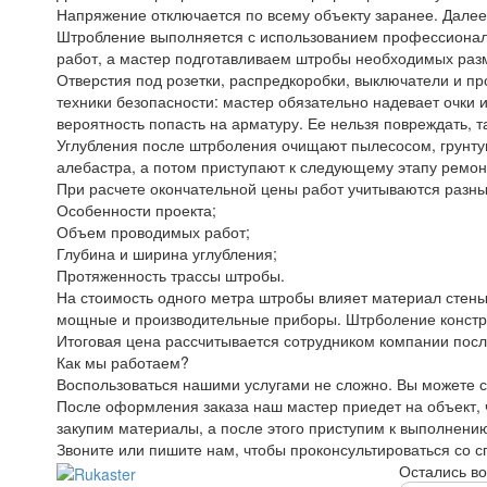
Напряжение отключается по всему объекту заранее. Далее 
Штробление выполняется с использованием профессиональ
работ, а мастер подготавливаем штробы необходимых раз
Отверстия под розетки, распредкоробки, выключатели и п
техники безопасности: мастер обязательно надевает очки 
вероятность попасть на арматуру. Ее нельзя повреждать, та
Углубления после штрболения очищают пылесосом, грунту
алебастра, а потом приступают к следующему этапу ремон
При расчете окончательной цены работ учитываются разн
Особенности проекта;
Объем проводимых работ;
Глубина и ширина углубления;
Протяженность трассы штробы.
На стоимость одного метра штробы влияет материал стены
мощные и производительные приборы. Штрболение конструк
Итоговая цена рассчитывается сотрудником компании после
Как мы работаем?
Воспользоваться нашими услугами не сложно. Вы можете с
После оформления заказа наш мастер приедет на объект, ч
закупим материалы, а после этого приступим к выполнению
Звоните или пишите нам, чтобы проконсультироваться со 
Остались в