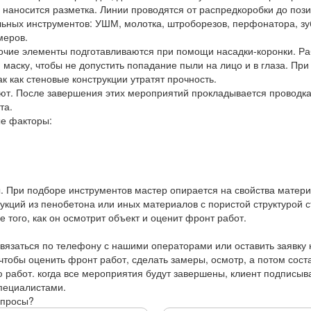
наносится разметка. Линии проводятся от распредкоробки до позиц
ных инструментов: УШМ, молотка, штроборезов, перфонатора, зуб
меров.
рочие элементы подготавливаются при помощи насадки-коронки. Ра
и маску, чтобы не допустить попадание пыли на лицо и в глаза. П
к как стеновые конструкции утратят прочность.
ют. После завершения этих мероприятий прокладывается проводк
та.
ые факторы:
. При подборе инструментов мастер опирается на свойства матери
ций из пенобетона или иных материалов с пористой структурой ст
 того, как он осмотрит объект и оценит фронт работ.
вязаться по телефону с нашими операторами или оставить заявку 
тобы оценить фронт работ, сделать замеры, осмотр, а потом сост
 работ. когда все мероприятия будут завершены, клиент подписывае
специалистами.
опросы?